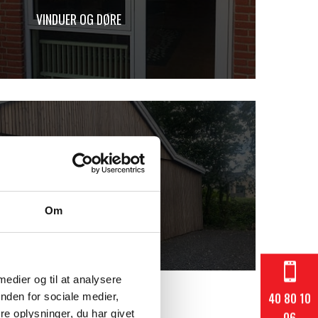
VINDUER OG DØRE
KONTAKT OS
Om

 medier og til at analysere
40 80 10
nden for sociale medier,
e oplysninger, du har givet
06