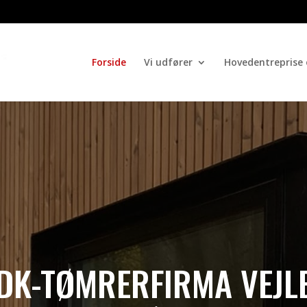
Forside
Vi udfører
Hovedentreprise 
DK-TØMRERFIRMA VEJL