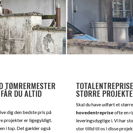
ED TØMRERMESTER
TOTALENTREPRISE
 FÅR DU ALTID
STØRRE PROJEKT
Skal du have udført et størr
ive dig den bedste pris på
hovedentreprise
ofte en r
 projekter er ligegyldigt.
leveringsdygtige i. Vi har s
ten i top. Det gælder også
stor tillid til os i disse projek